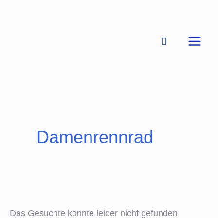
Zum
Inhalt
springen
Suchen
nach:
Damenrennrad
Das Gesuchte konnte leider nicht gefunden