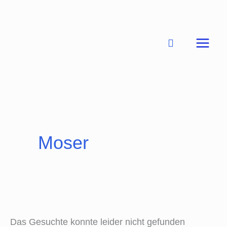
Zum
Inhalt
springen
Suchen
nach:
Moser
Das Gesuchte konnte leider nicht gefunden